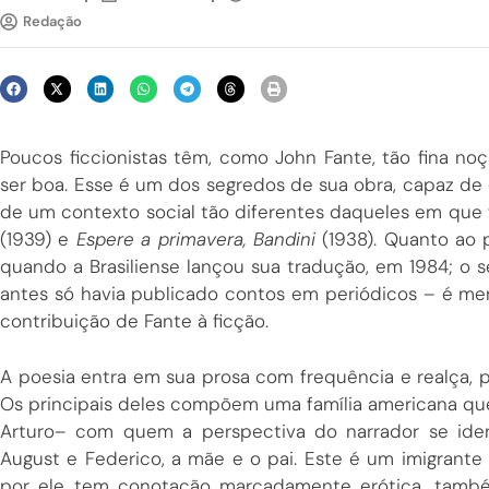
Redação
Poucos ficcionistas têm, como John Fante, tão fina no
ser boa. Esse é um dos segredos de sua obra, capaz de 
de um contexto social tão diferentes daqueles em qu
(1939) e
Espere a primavera, Bandini
(1938). Quanto ao p
quando a Brasiliense lançou sua tradução, em 1984; o s
antes só havia publicado contos em periódicos – é m
contribuição de Fante à ficção.
A poesia entra em sua prosa com frequência e realça, p
Os principais deles compõem uma família americana que
Arturo– com quem a perspectiva do narrador se iden
August e Federico, a mãe e o pai. Este é um imigrante 
por ele tem conotação marcadamente erótica, també