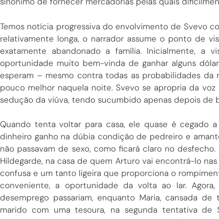
sinônimo de fornecer mercadorias pelas quais dificilmen
Temos notícia progressiva do envolvimento de Svevo c
relativamente longa, o narrador assume o ponto de vi
exatamente abandonado a família. Inicialmente, a vi
oportunidade muito bem-vinda de ganhar alguns dólar
esperam – mesmo contra todas as probabilidades da 
pouco melhor naquela noite. Svevo se apropria da voz 
sedução da viúva, tendo sucumbido apenas depois de 
Quando tenta voltar para casa, ele quase é cegado a
dinheiro ganho na dúbia condição de pedreiro e amante
não passavam de sexo, como ficará claro no desfecho. F
Hildegarde, na casa de quem Arturo vai encontrá-lo nas
confusa e um tanto ligeira que proporciona o rompimen
conveniente, a oportunidade da volta ao lar. Agora
desemprego passariam, enquanto Maria, cansada de t
marido com uma tesoura, na segunda tentativa de 