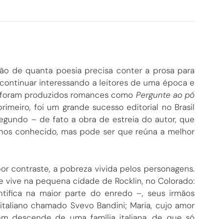
ção de quanta poesia precisa conter a prosa para
continuar interessando a leitores de uma época e
e foram produzidos romances como
Pergunte ao pó
rimeiro, foi um grande sucesso editorial no Brasil
egundo – de fato a obra de estreia do autor, que
enos conhecido, mas pode ser que reúna a melhor
or contraste, a pobreza vivida pelos personagens.
 vive na pequena cidade de Rocklin, no Colorado:
tifica na maior parte do enredo –, seus irmãos
italiano chamado Svevo Bandini; Maria, cujo amor
m descende de uma família italiana, de que só