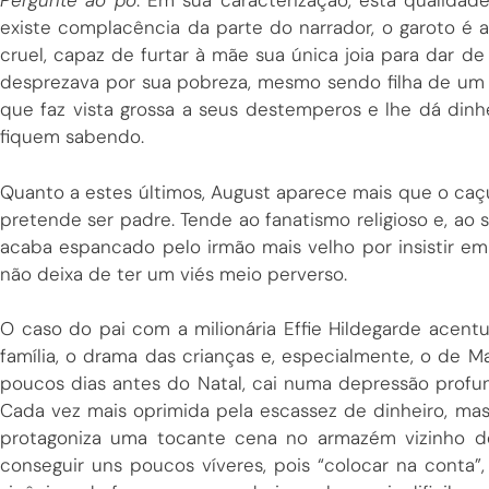
Pergunte ao pó
. Em sua caracterização, esta qualida
existe complacência da parte do narrador, o garoto é
cruel, capaz de furtar à mãe sua única joia para dar de 
desprezava por sua pobreza, mesmo sendo filha de um o
que faz vista grossa a seus destemperos e lhe dá dinh
fiquem sabendo.
Quanto a estes últimos, August aparece mais que o caç
pretende ser padre. Tende ao fanatismo religioso e, ao 
acaba espancado pelo irmão mais velho por insistir em 
não deixa de ter um viés meio perverso.
O caso do pai com a milionária Effie Hildegarde acen
família, o drama das crianças e, especialmente, o de M
poucos dias antes do Natal, cai numa depressão prof
Cada vez mais oprimida pela escassez de dinheiro, mas
protagoniza uma tocante cena no armazém vizinho de
conseguir uns poucos víveres, pois “colocar na conta”, 