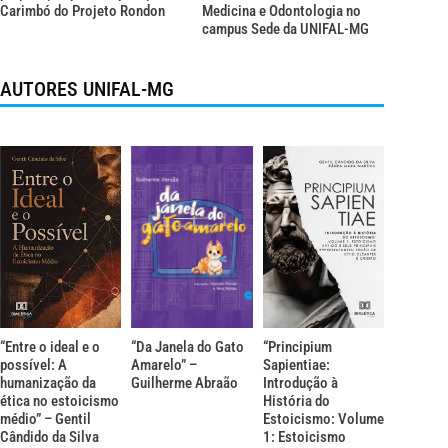
Carimbó do Projeto Rondon
Medicina e Odontologia no
campus Sede da UNIFAL-MG
AUTORES UNIFAL-MG
“Entre o ideal e o
“Da Janela do Gato
“Principium
possível: A
Amarelo” –
Sapientiae:
humanização da
Guilherme Abraão
Introdução à
ética no estoicismo
História do
médio” – Gentil
Estoicismo: Volume
Cândido da Silva
1: Estoicismo