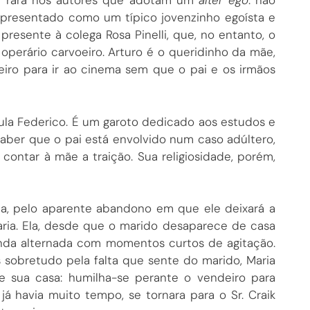
de rara nos autores que adotam um
alter ego
: não
 apresentado como um típico jovenzinho egoísta e
presente à colega Rosa Pinelli, que, no entanto, o
perário carvoeiro. Arturo é o queridinho da mãe,
eiro para ir ao cinema sem que o pai e os irmãos
ula Federico. É um garoto dedicado aos estudos e
saber que o pai está envolvido num caso adúltero,
contar à mãe a traição. Sua religiosidade, porém,
tua, pelo aparente abandono em que ele deixará a
aria. Ela, desde que o marido desaparece de casa
unda alternada com momentos curtos de agitação.
 sobretudo pela falta que sente do marido, Maria
 sua casa: humilha-se perante o vendeiro para
já havia muito tempo, se tornara para o Sr. Craik