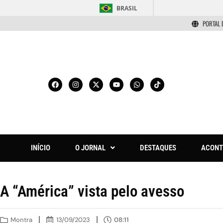
BRASIL
PORTAL 
INÍCIO
O JORNAL
DESTAQUES
ACONT
A “América” vista pelo avesso
Montra
13/09/2023
08:11