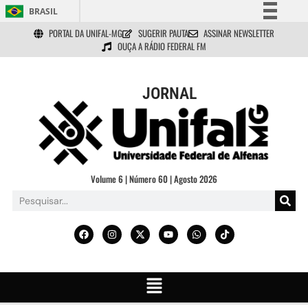
BRASIL
PORTAL DA UNIFAL-MG
SUGERIR PAUTA
ASSINAR NEWSLETTER
Simplifique!
OUÇA A RÁDIO FEDERAL FM
Comunica BR
Participe
JORNAL
Acesso à informação
Legislação
Canais
Volume 6 | Número 60 | Agosto 2026