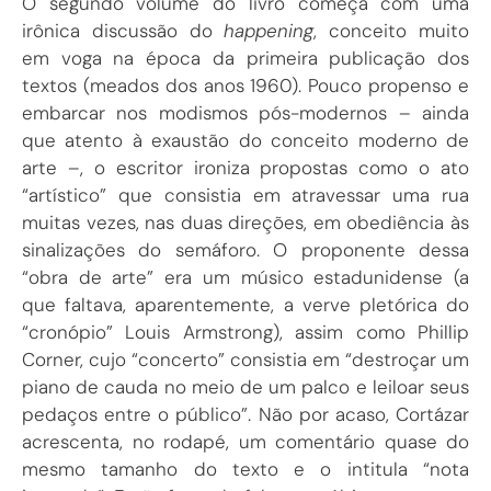
O segundo volume do livro começa com uma
irônica discussão do
happening
, conceito muito
em voga na época da primeira publicação dos
textos (meados dos anos 1960). Pouco propenso e
embarcar nos modismos pós-modernos – ainda
que atento à exaustão do conceito moderno de
arte –, o escritor ironiza propostas como o ato
“artístico” que consistia em atravessar uma rua
muitas vezes, nas duas direções, em obediência às
sinalizações do semáforo. O proponente dessa
“obra de arte” era um músico estadunidense (a
que faltava, aparentemente, a verve pletórica do
“cronópio” Louis Armstrong), assim como Phillip
Corner, cujo “concerto” consistia em “destroçar um
piano de cauda no meio de um palco e leiloar seus
pedaços entre o público”. Não por acaso, Cortázar
acrescenta, no rodapé, um comentário quase do
mesmo tamanho do texto e o intitula “nota