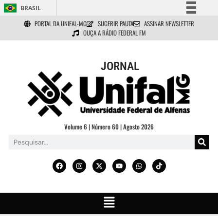
BRASIL
PORTAL DA UNIFAL-MG
SUGERIR PAUTA
ASSINAR NEWSLETTER
Simplifique!
OUÇA A RÁDIO FEDERAL FM
Comunica BR
Participe
JORNAL
Acesso à informação
Legislação
Canais
Volume 6 | Número 60 | Agosto 2026