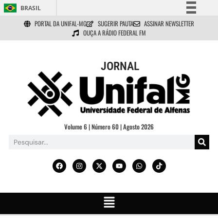
BRASIL
PORTAL DA UNIFAL-MG
SUGERIR PAUTA
ASSINAR NEWSLETTER
Simplifique!
OUÇA A RÁDIO FEDERAL FM
Comunica BR
Participe
JORNAL
Acesso à informação
Legislação
Canais
Volume 6 | Número 60 | Agosto 2026