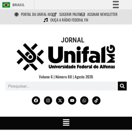
BRASIL
PORTAL DA UNIFAL-MG
SUGERIR PAUTA
ASSINAR NEWSLETTER
Simplifique!
OUÇA A RÁDIO FEDERAL FM
Comunica BR
Participe
JORNAL
Acesso à informação
Legislação
Canais
Volume 6 | Número 60 | Agosto 2026