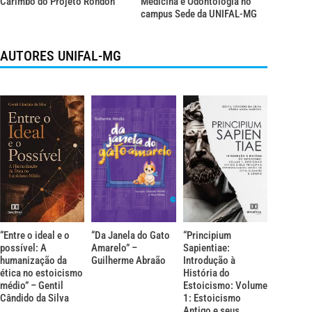
Carimbó do Projeto Rondon
Medicina e Odontologia no
campus Sede da UNIFAL-MG
AUTORES UNIFAL-MG
“Entre o ideal e o
“Da Janela do Gato
“Principium
possível: A
Amarelo” –
Sapientiae:
humanização da
Guilherme Abraão
Introdução à
ética no estoicismo
História do
médio” – Gentil
Estoicismo: Volume
Cândido da Silva
1: Estoicismo
Antigo e seus