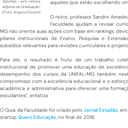
Sanches – pró-reitora
aqueles que estão escolhendo um 
adjunta de Graduação.
(Foto: Arquivo/Dicom)
O reitor, professor Sandro Amadeu
Faculdade ajudam a revisar currí
MG não oriente suas ações com base em rankings, devi
pilares institucionais de Ensino, Pesquisa e Extens
subsídios relevantes para revisões curriculares e projeto
Para ele, o resultado é fruto de um trabalho cole
institucional de promover uma educação de excelência
desempenho dos cursos da UNIFAL-MG também neste 
compromisso com a excelência educacional e o esforço
acadêmica e administrativa para oferecer uma formaç
estudantes”, enfatiza.
O Guia da Faculdade foi criado pelo
Jornal Estadão
, em
startup
Quero Educação
, no final de 2018.