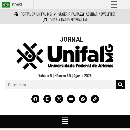
BRASIL
PORTAL DA UNIFAL-MG
SUGERIR PAUTA
ASSINAR NEWSLETTER
Simplifique!
OUÇA A RÁDIO FEDERAL FM
Comunica BR
Participe
JORNAL
Acesso à informação
Legislação
Canais
Volume 6 | Número 60 | Agosto 2026