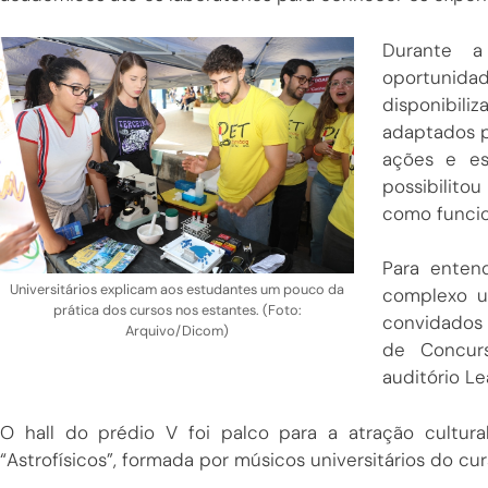
Durante a
oportunid
disponibili
adaptados p
ações e esp
possibilito
como funcio
Para enten
Universitários explicam aos estudantes um pouco da
complexo un
prática dos cursos nos estantes. (Foto:
convidados a
Arquivo/Dicom)
de Concurs
auditório Le
O hall do prédio V foi palco para a atração cultu
“Astrofísicos”, formada por músicos universitários do cur