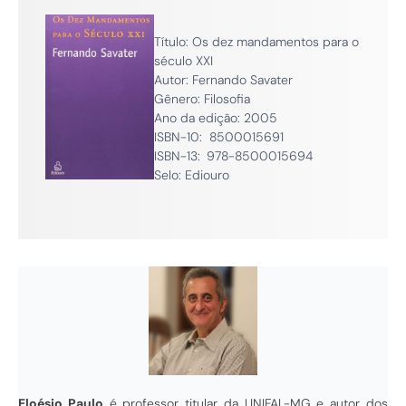
Título: Os dez mandamentos para o
século XXI
Autor: Fernando Savater
Gênero: Filosofia
Ano da edição: 2005
ISBN-10: ‎ 8500015691
ISBN-13: ‎
978-8500015694
Selo: Ediouro
Eloésio Paulo
é professor titular da UNIFAL-MG e autor dos