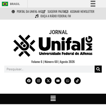
BRASIL
PORTAL DA UNIFAL-MG
SUGERIR PAUTA
ASSINAR NEWSLETTER
Simplifique!
OUÇA A RÁDIO FEDERAL FM
Comunica BR
Participe
JORNAL
Acesso à informação
Legislação
Canais
Volume 6 | Número 60 | Agosto 2026