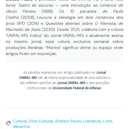
livros:
Teatro às escuras — uma introdução ao romance de
Uilcon Pereira
(1988),
Os 10 pecados de Paulo
Coelho
(2008),
Loucura e ideologia em dois romances dos
anos 1970
(2014) e
Questões abertas sobre O Alienista, de
Machado de Assis
(2020). Desde 2021, colabora com a coluna
“UNIFAL-MG Indica” do Jornal UNIFAL-MG e atualmente assina,
no mesmo jornal, essa coluna exclusiva semanal sobre
produções literárias. “Montra” significa vitrine ou espaço onde
artigos ficam em exposição.
As opiniões expressas nos artigos publicados no
Jornal
UNIFAL-MG
são de inteira responsabilidade de seus autores e
não refletem opiniões do
Jornal UNIFAL-MG
e nem posições
institucionais da
Universidade Federal de Alfenas
.
Cultura
,
Dica Cultural
,
Eloésio Paulo
,
Literatura
,
Livro
,
Resenha