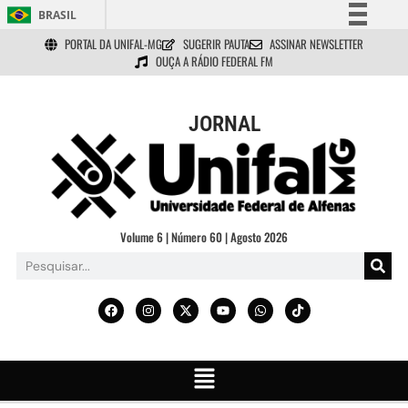
BRASIL
PORTAL DA UNIFAL-MG
SUGERIR PAUTA
ASSINAR NEWSLETTER
Simplifique!
OUÇA A RÁDIO FEDERAL FM
Comunica BR
Participe
JORNAL
Acesso à informação
Legislação
Canais
Volume 6 | Número 60 | Agosto 2026