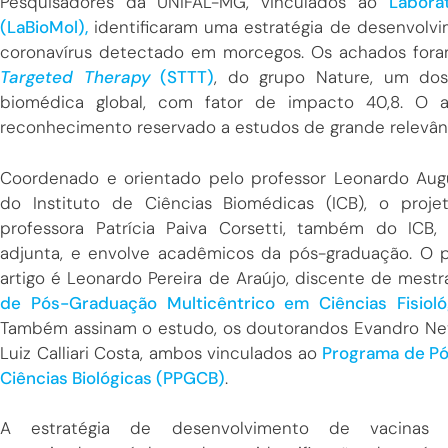
Pesquisadores da UNIFAL-MG, vinculados ao
Labora
(LaBioMol),
identificaram uma estratégia de desenvol
coronavírus detectado em morcegos. Os achados fora
Targeted Therapy
(STTT)
, do grupo Nature, um dos 
biomédica global, com fator de impacto 40,8. O a
reconhecimento reservado a estudos de grande relevânc
Coordenado e orientado pelo professor Leonardo Aug
do Instituto de Ciências Biomédicas (ICB), o proj
professora Patrícia Paiva Corsetti, também do ICB
adjunta, e envolve acadêmicos da pós-graduação. O p
artigo é Leonardo Pereira de Araújo, discente de mes
de Pós-Graduação Multicêntrico em Ciências Fisiol
Também assinam o estudo, os doutorandos Evandro Nev
Luiz Calliari Costa, ambos vinculados ao
Programa de P
Ciências Biológicas (PPGCB)
.
A estratégia de desenvolvimento de vacinas 