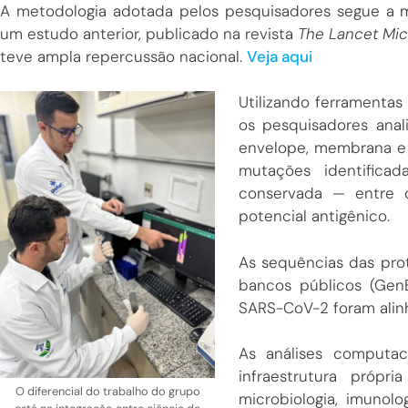
A metodologia adotada pelos pesquisadores segue a 
um estudo anterior, publicado na revista
The Lancet Mi
teve ampla repercussão nacional.
Veja aqui
Utilizando ferramentas
os pesquisadores anal
envelope, membrana e
mutações identifica
conservada — entre 
potencial antigênico.
As sequências das prot
bancos públicos (Gen
SARS-CoV-2 foram alin
As análises computac
infraestrutura própr
O diferencial do trabalho do grupo
microbiologia, imunol