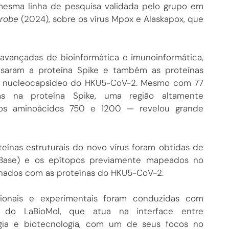
mesma linha de pesquisa validada pelo grupo em
crobe
(2024), sobre os vírus Mpox e Alaskapox, que
 avançadas de bioinformática e imunoinformática,
isaram a proteína Spike e também as proteínas
 nucleocapsídeo do HKU5-CoV-2. Mesmo com 77
das na proteína Spike, uma região altamente
os aminoácidos 750 e 1200 — revelou grande
eínas estruturais do novo vírus foram obtidas de
Base) e os epítopos previamente mapeados no
hados com as proteínas do HKU5-CoV-2.
ionais e experimentais foram conduzidas com
ia do LaBioMol, que atua na interface entre
ogia e biotecnologia, com um de seus focos no