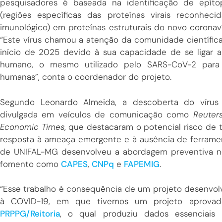
pesquisadores é baseada na identificação de epíto
(regiões específicas das proteínas virais reconheci
imunológico) em proteínas estruturais do novo corona
“Este vírus chamou a atenção da comunidade científica
início de 2025 devido à sua capacidade de se ligar 
humano, o mesmo utilizado pelo SARS-CoV-2 para i
humanas”, conta o coordenador do projeto.
Segundo Leonardo Almeida, a descoberta do vírus
divulgada em veículos de comunicação como
Reuter
Economic Times
, que destacaram o potencial risco de
resposta à ameaça emergente e à ausência de ferrament
de UNIFAL-MG desenvolveu a abordagem preventiva no
fomento como
CAPES
,
CNPq
e
FAPEMIG
.
“Esse trabalho é consequência de um projeto desenvol
à COVID-19, em que tivemos um projeto aprov
PRPPG/Reitoria
, o qual produziu dados essenciais 