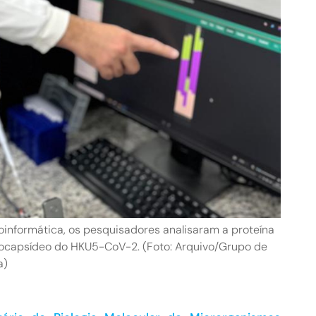
oinformática, os pesquisadores analisaram a proteína
ocapsídeo do HKU5-CoV-2. (Foto: Arquivo/Grupo de
a)