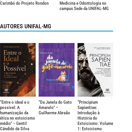
Carimbó do Projeto Rondon
Medicina e Odontologia no
campus Sede da UNIFAL-MG
AUTORES UNIFAL-MG
“Entre o ideal e o
“Da Janela do Gato
“Principium
possível: A
Amarelo” –
Sapientiae:
humanização da
Guilherme Abraão
Introdução à
ética no estoicismo
História do
médio” – Gentil
Estoicismo: Volume
Cândido da Silva
1: Estoicismo