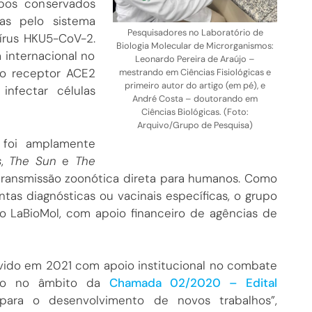
pos conservados
das pelo sistema
Pesquisadores no Laboratório de
vírus HKU5-CoV-2.
Biologia Molecular de Microrganismos:
 internacional no
Leonardo Pereira de Araújo –
ao receptor ACE2
mestrando em Ciências Fisiológicas e
primeiro autor do artigo (em pé), e
nfectar células
André Costa – doutorando em
Ciências Biológicas. (Foto:
Arquivo/Grupo de Pesquisa)
 foi amplamente
s
,
The Sun
e
The
 transmissão zoonótica direta para humanos. Como
as diagnósticas ou vacinais específicas, o grupo
 LaBioMol, com apoio financeiro de agências de
vido em 2021 com apoio institucional no combate
ado no âmbito da
Chamada 02/2020 – Edital
para o desenvolvimento de novos trabalhos”,