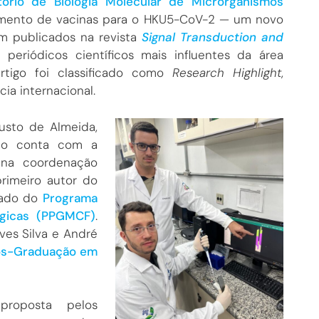
tório de Biologia Molecular de Microrganismos
vimento de vacinas para o HKU5-CoV-2 — um novo
m publicados na revista
Signal Transduction and
periódicos científicos mais influentes da área
rtigo foi classificado como
Research Highlight
,
ia internacional.
usto de Almeida,
eto conta com a
, na coordenação
rimeiro autor do
trado do
Programa
ógicas (PPGMCF)
.
es Silva e André
ós-Graduação em
proposta pelos