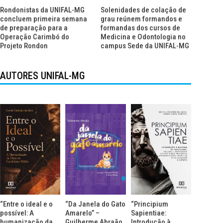
Rondonistas da UNIFAL-MG
Solenidades de colação de
concluem primeira semana
grau reúnem formandos e
de preparação para a
formandas dos cursos de
Operação Carimbó do
Medicina e Odontologia no
Projeto Rondon
campus Sede da UNIFAL-MG
AUTORES UNIFAL-MG
“Entre o ideal e o
“Da Janela do Gato
“Principium
possível: A
Amarelo” –
Sapientiae:
humanização da
Guilherme Abraão
Introdução à