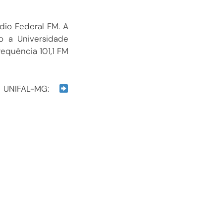
dio Federal FM. A
o a Universidade
equência 101,1 FM
a UNIFAL-MG: