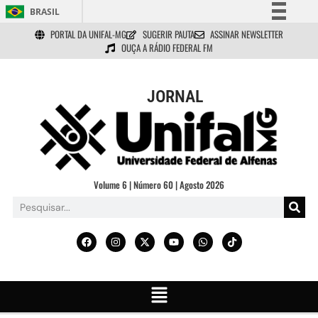
BRASIL
PORTAL DA UNIFAL-MG
SUGERIR PAUTA
ASSINAR NEWSLETTER
Simplifique!
OUÇA A RÁDIO FEDERAL FM
Comunica BR
Participe
JORNAL
Acesso à informação
Legislação
Canais
Volume 6 | Número 60 | Agosto 2026