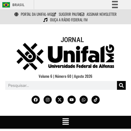
BRASIL
PORTAL DA UNIFAL-MG
SUGERIR PAUTA
ASSINAR NEWSLETTER
Simplifique!
OUÇA A RÁDIO FEDERAL FM
Comunica BR
Participe
JORNAL
Acesso à informação
Legislação
Canais
Volume 6 | Número 60 | Agosto 2026