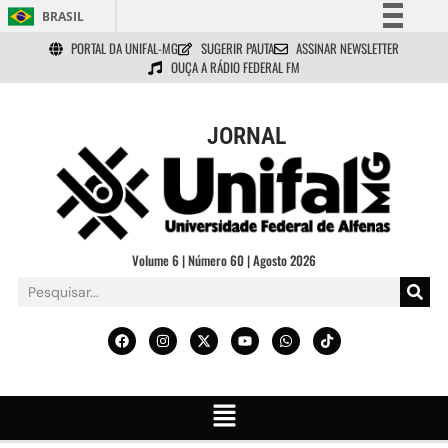
BRASIL
PORTAL DA UNIFAL-MG
SUGERIR PAUTA
ASSINAR NEWSLETTER
Simplifique!
OUÇA A RÁDIO FEDERAL FM
Comunica BR
Participe
JORNAL
Acesso à informação
Legislação
Canais
Volume 6 | Número 60 | Agosto 2026