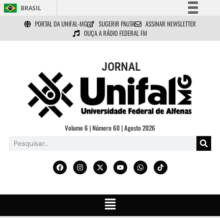
BRASIL
PORTAL DA UNIFAL-MG
SUGERIR PAUTA
ASSINAR NEWSLETTER
Simplifique!
OUÇA A RÁDIO FEDERAL FM
Comunica BR
Participe
JORNAL
Acesso à informação
Legislação
Canais
Volume 6 | Número 60 | Agosto 2026